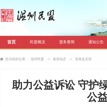
首页
民盟概况
盟务要闻
通知公告
您当前的位置 ：
温州民盟
->
基层动态
->
苍南县支部
助力公益诉讼 守护
公