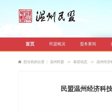
首页
民盟概况
盟务要闻
您当前的位置 ：
温州民盟
->
基层动态
->
温州经济
民盟温州经济科