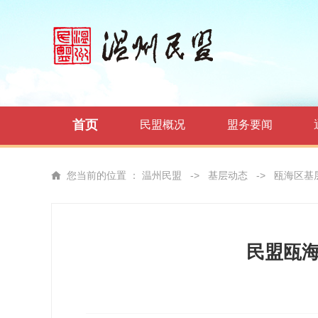
首页
民盟概况
盟务要闻
您当前的位置 ：
温州民盟
->
基层动态
->
瓯海区基
民盟瓯