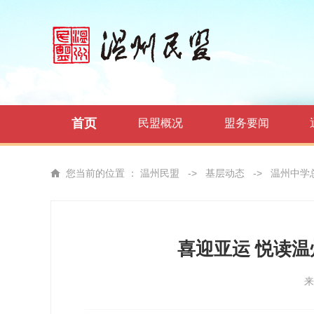
首页
民盟概况
盟务要闻
您当前的位置 ：
温州民盟
->
基层动态
->
温州中学
喜迎亚运 悦读
来