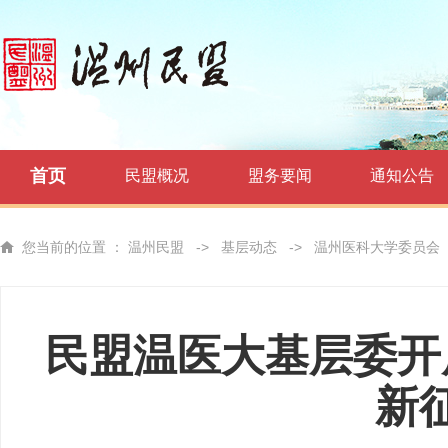
首页
民盟概况
盟务要闻
通知公告
您当前的位置 ：
温州民盟
->
基层动态
->
温州医科大学委员会
民盟温医大基层委开
新