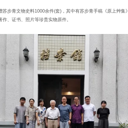
青文物史料1000余件(套)，其中有苏步青手稿《原上艸集》
著作、证书、照片等珍贵实物原件。