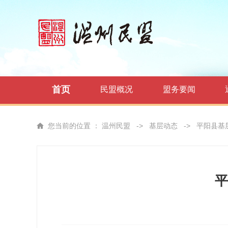
首页
民盟概况
盟务要闻
您当前的位置 ：
温州民盟
->
基层动态
->
平阳县基
平