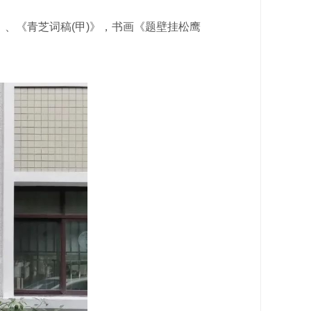
、《青芝词稿(甲)》，书画《题壁挂松鹰