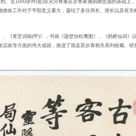
、近1000余件(套)在充分尊重苏步青家属捐赠意愿的基础上
物接收工作对于平阳意义重大，凝结了多任局长、馆长以及有关
《青芝词稿(甲)》，书画《题壁挂松鹰图》、《鹊桥仙词》
政议政等方面的伟大成就，推进了我县苏步青相关系列收藏、研