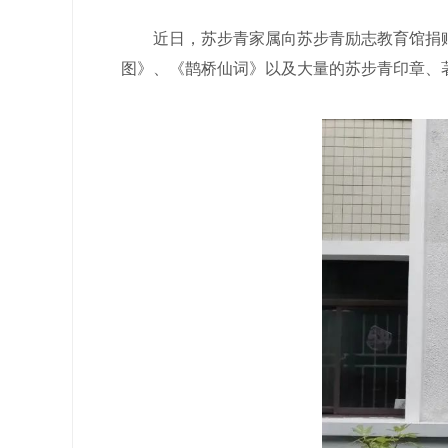
近日，苏步青家属向苏步青励志教育馆捐赠苏步
图》、《鹊桥仙词》以及大量的苏步青印章、