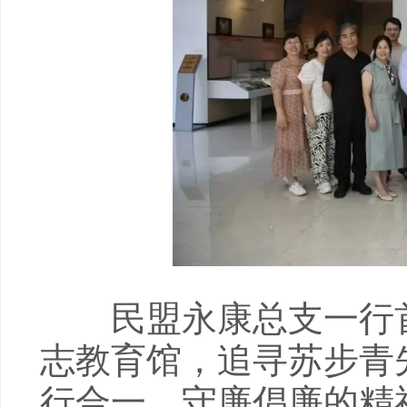
民盟永康总支一行首
志教育馆，追寻苏步青
行合一、守廉倡廉的精