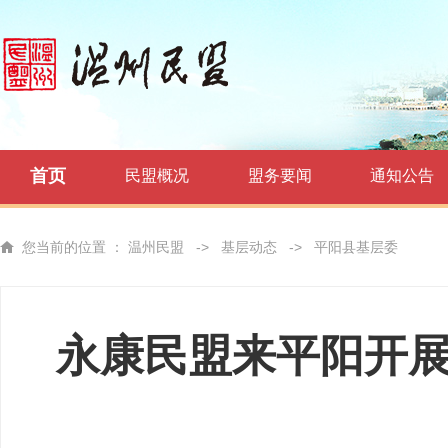
首页
民盟概况
盟务要闻
通知公告
您当前的位置 ：
温州民盟
->
基层动态
->
平阳县基层委
永康民盟来平阳开展