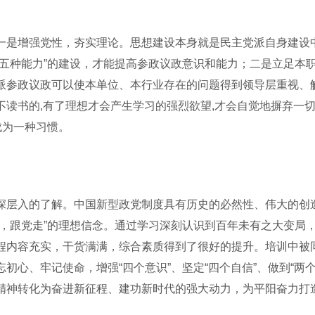
是增强党性，夯实理论。思想建设本身就是民主党派自身建设中
“五种能力”的建设，才能提高参政议政意识和能力；二是立足本
派参政议政可以使本单位、本行业存在的问题得到领导层重视、
读书的,有了理想才会产生学习的强烈欲望,才会自觉地摒弃一切
成为一种习惯。
层入的了解。中国新型政党制度具有历史的必然性、伟大的创造
话，跟党走”的理想信念。通过学习深刻认识到百年未有之大变局
程内容充实，干货满满，综合素质得到了很好的提升。培训中被
初心、牢记使命，增强“四个意识”、坚定“四个自信”、做到“两
精神转化为奋进新征程、建功新时代的强大动力，为平阳奋力打造