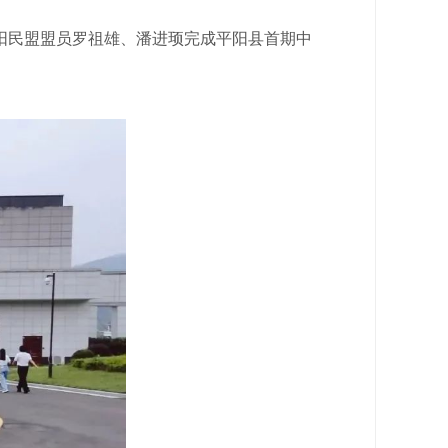
阳民盟盟员罗祖雄、潘进顼完成平阳县首期中