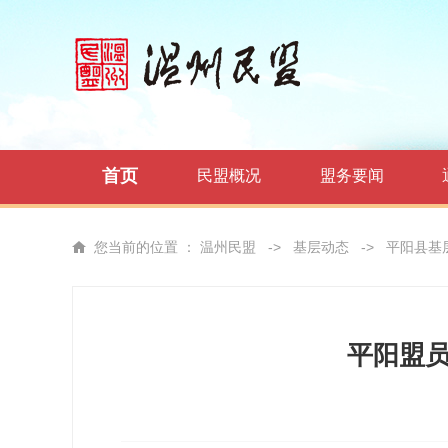
首页
民盟概况
盟务要闻
您当前的位置 ：
温州民盟
->
基层动态
->
平阳县基
平阳盟