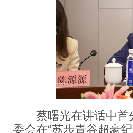
蔡曙光在讲话中首先
委会在“苏步青谷超豪