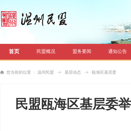
首页
民盟概况
盟务要闻
通知公告
您当前的位置 ：
温州民盟
->
基层动态
->
瓯海区基层委
民盟瓯海区基层委举