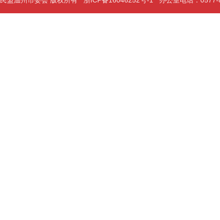
民盟温州市委会 版权所有
浙ICP备16046252号-1
办公室电话：0577-889