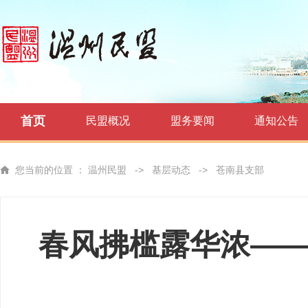
首页
民盟概况
盟务要闻
通知公告
您当前的位置 ：
温州民盟
->
基层动态
->
苍南县支部
春风拂槛露华浓——