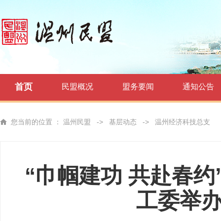
首页
民盟概况
盟务要闻
通知公告
您当前的位置 ：
温州民盟
->
基层动态
->
温州经济科技总支
“巾帼建功 共赴春
工委举办