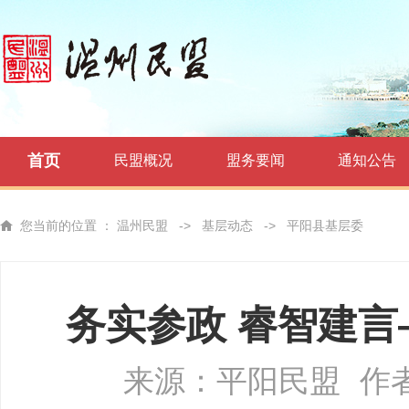
首页
民盟概况
盟务要闻
通知公告
您当前的位置 ：
温州民盟
->
基层动态
->
平阳县基层委
务实参政 睿智建言
来源：平阳民盟
作