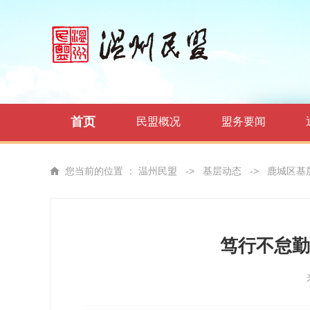
首页
民盟概况
盟务要闻
您当前的位置 ：
温州民盟
->
基层动态
->
鹿城区基
笃行不怠勤