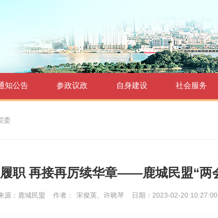
通知公告
参政议政
自身建设
社会服务
层委
履职 再接再厉续华章——鹿城民盟“两
来源：鹿城民盟
作者：
宋俊英、许晓琴
日期：2023-02-20 10:27:00