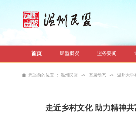
首页
民盟概况
盟务要闻
您当前的位置 ：
温州民盟
->
基层动态
->
温州大学
走近乡村文化 助力精神