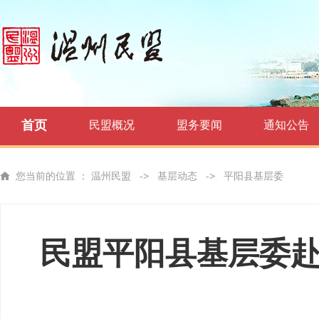
首页
民盟概况
盟务要闻
通知公告
您当前的位置 ：
温州民盟
->
基层动态
->
平阳县基层委
民盟平阳县基层委