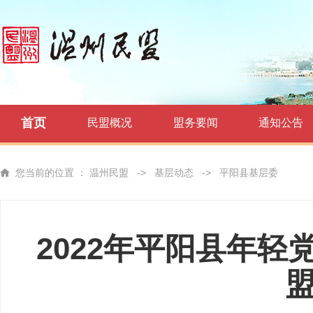
首页
民盟概况
盟务要闻
通知公告
您当前的位置 ：
温州民盟
->
基层动态
->
平阳县基层委
2022年平阳县年