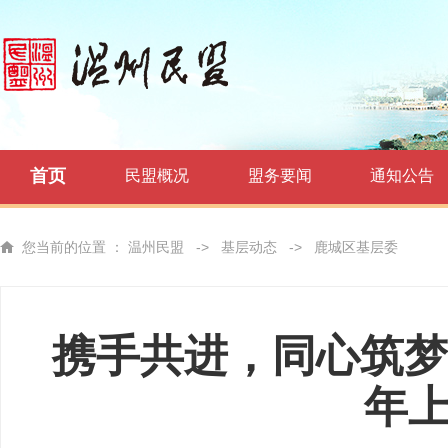
首页
民盟概况
盟务要闻
通知公告
您当前的位置 ：
温州民盟
->
基层动态
->
鹿城区基层委
携手共进，同心筑梦
年