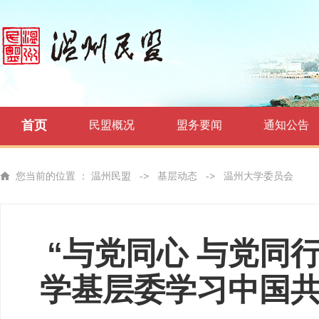
首页
民盟概况
盟务要闻
通知公告
您当前的位置 ：
温州民盟
->
基层动态
->
温州大学委员会
“与党同心 与党同
学基层委学习中国