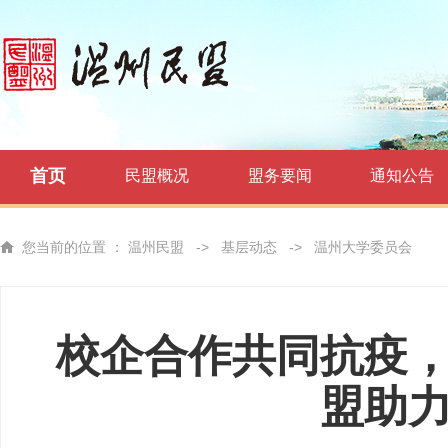
首页
民盟概况
盟务要闻
通知公告
您当前的位置 ：
温州民盟
->
基层动态
->
温州大学委员会
校企合作共同抗疫
盟助力