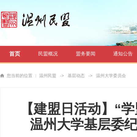
首页
民盟概况
盟务要闻
通知公告
您当前的位置 ：
温州民盟
->
基层动态
->
温州大学委员会
【建盟日活动】“学
温州大学基层委纪