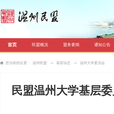
首页
民盟概况
盟务要闻
通知公告
您当前的位置 ：
温州民盟
->
基层动态
->
温州大学委员会
民盟温州大学基层委