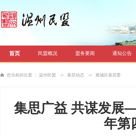
首页
民盟概况
盟务要闻
通知公告
您当前的位置 ：
温州民盟
->
基层动态
->
鹿城区基层委
集思广益 共谋发展—
年第