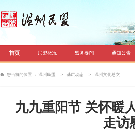
首页
民盟概况
盟务要闻
通知公告
您当前的位置 ：
温州民盟
->
基层动态
->
温州文化总支
九九重阳节 关怀暖
走访