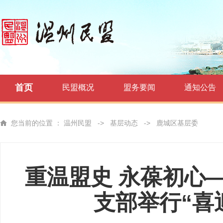
首页
民盟概况
盟务要闻
通知公告
您当前的位置 ：
温州民盟
->
基层动态
->
鹿城区基层委
重温盟史 永葆初心
支部举行“喜