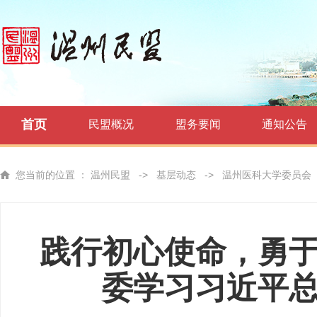
首页
民盟概况
盟务要闻
通知公告
您当前的位置 ：
温州民盟
->
基层动态
->
温州医科大学委员会
践行初心使命，勇
委学习习近平总