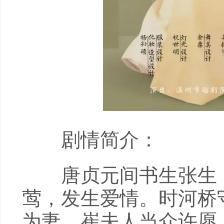
剧情简介：
唐贞元间书生张生，
莺，发生爱情。时河桥
为妻，崔夫人当众许愿