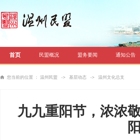
首页
民盟概况
盟务要闻
通知公告
您当前的位置 ：
温州民盟
->
基层动态
->
温州文化总支
九九重阳节，浓浓