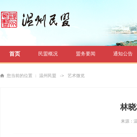
首页
民盟概况
盟务要闻
通知公告
您当前的位置 ：
温州民盟
->
艺术微览
林晓
来源：