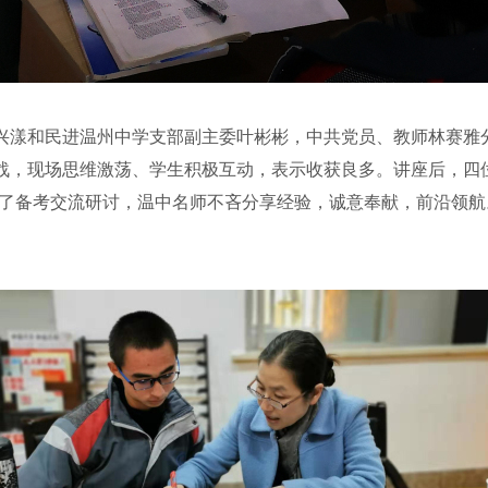
漾和民进温州中学支部副主委叶彬彬，中共党员、教师林赛雅分
战，现场思维激荡、学生积极互动，表示收获良多。讲座后，四
行了备考交流研讨，温中名师不吝分享经验，诚意奉献，前沿领