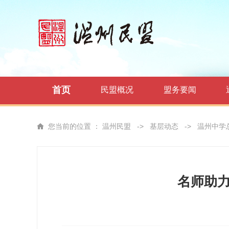
首页
民盟概况
盟务要闻
您当前的位置 ：
温州民盟
->
基层动态
->
温州中学
名师助