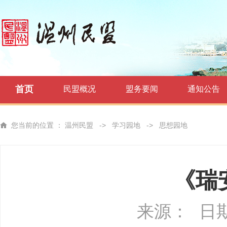
首页
民盟概况
盟务要闻
通知公告
您当前的位置 ：
温州民盟
->
学习园地
->
思想园地
《瑞
来源：
日期