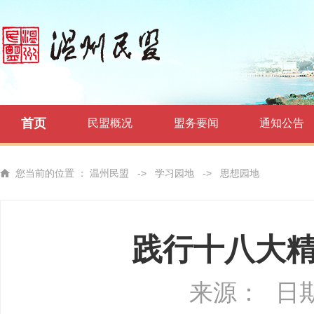
首页
民盟概况
盟务要闻
通知公告
您当前的位置 ：
温州民盟
->
学习园地
->
思想园地
践行十八大
来源：
日期