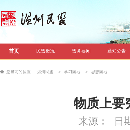
首页
民盟概况
盟务要闻
通知公告
您当前的位置 ：
温州民盟
->
学习园地
->
思想园地
物质上要
来源：
日期